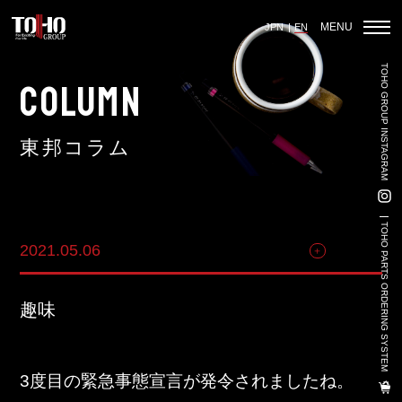
MENU
JPN
EN
TOHO GROUP INSTAGRAM
Home
COLUMN
東邦コラム
Auto Parts Sales
Vehicle Sales - Volkswagen Official Dealer
TOHO PARTS ORDERING SYSTEM
2021.05.06
その他
Used Car Sales
3PL
趣味
Land-Based Aquaculture
Import And Export
3度目の緊急事態宣言が発令されましたね。