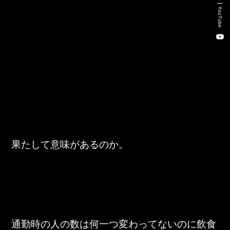
Recruitment Consulting
YouTube
Talent Placement Service
DX
TOHO Holdings Co., Ltd.
TOHO Automobile Co., Ltd.
TOHO Autofreude Co., Ltd.
果たして意味があるのか。
World Parts Co., Ltd.
Thonatik Co., Ltd.
通勤時の人の数は何一つ変わってないのに飲食