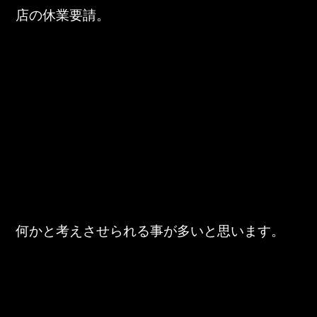
TOHO Group Recruitment Information
店の休業要請。
TOHO Group News
TOHO Column
Contact Us
TOHO PARTS ORDERING SYSTEM
TOHO GROUP INSTAGRAM
何かと考えさせられる事が多いと思います。
YouTube