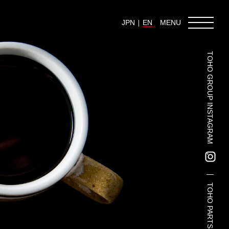
JPN
EN
MENU
TOHO GROUP INSTAGRAM
TOHO Group Recruitment Information
TOHO Group News
TOHO Column
Contact Us