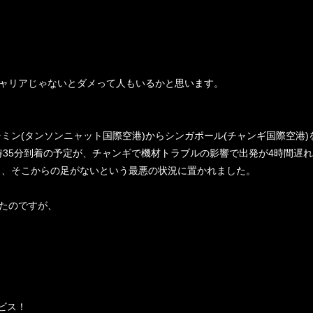
ャリアじゃないとダメって人もいるかと思います。
チミン
(
タンソンニャット国際空港
)
からシンガポール
(
チャンギ国際空港
)
時
35
分到着の予定が、チャンギで機材トラブルの影響で出発が
4
時間遅れ
も、そこからの足がないという最悪の状況に置かれました。
たのですが、
ビス！