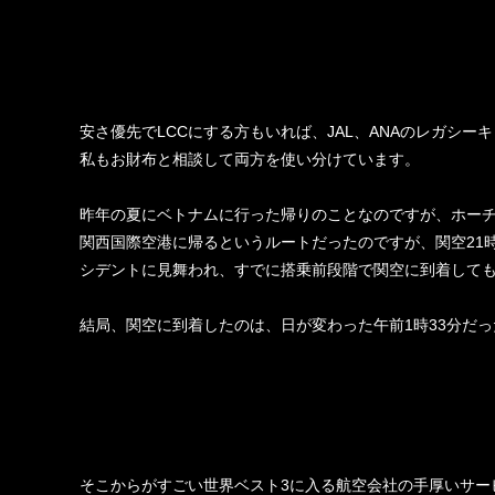
安さ優先で
LCC
にする方もいれば、
JAL
、
ANA
のレガシーキ
私もお財布と相談して両方を使い分けています。
昨年の夏にベトナムに行った帰りのことなのですが、ホー
関西国際空港に帰るというルートだったのですが、関空
21
シデントに見舞われ、すでに搭乗前段階で関空に到着して
結局、関空に到着したのは、日が変わった午前
1
時
33
分だっ
そこからがすごい世界ベスト
3
に入る航空会社の手厚いサー