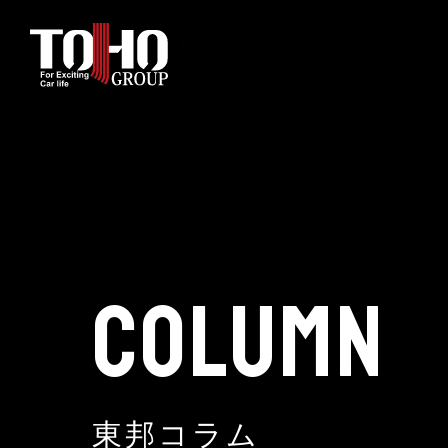
Home
Auto Parts Sales
Vehicle Sales - Volkswagen Official Dealer
COLUMN
Used Car Sales
3PL
東邦コラム