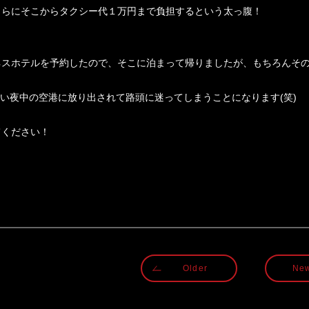
さらにそこからタクシー代１万円まで負担するという太っ腹！
ネスホテルを予約したので、そこに泊まって帰りましたが、もちろんそ
い夜中の空港に放り出されて路頭に迷ってしまうことになります
(
笑
)
てください！
Older
Ne