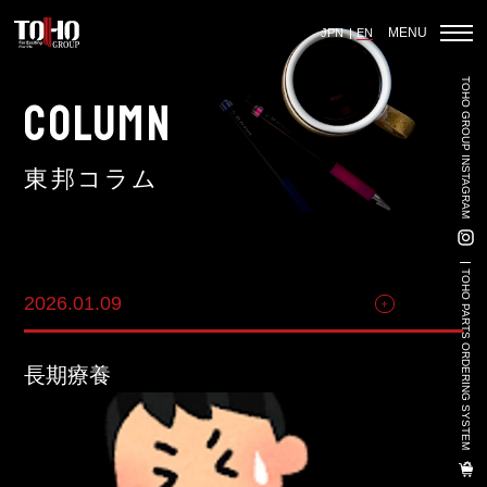
MENU
JPN
EN
TOHO GROUP INSTAGRAM
Home
COLUMN
東邦コラム
Auto Parts Sales
Vehicle Sales - Volkswagen Official Dealer
TOHO PARTS ORDERING SYSTEM
2026.01.09
その他
Used Car Sales
3PL
長期療養
Land-Based Aquaculture
Import And Export