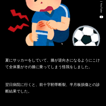
Recruitment Consulting
YouTube
Talent Placement Service
DX
TOHO Holdings Co., Ltd.
TOHO Automobile Co., Ltd.
夏にサッカーをしていて、膝が逆向きになるようにこけ
TOHO Autofreude Co., Ltd.
て全体重がその膝に乗ってしまう怪我をしました。
World Parts Co., Ltd.
翌日病院に行くと、前十字靭帯断裂、半月板損傷との診
Thonatik Co., Ltd.
断結果でした。