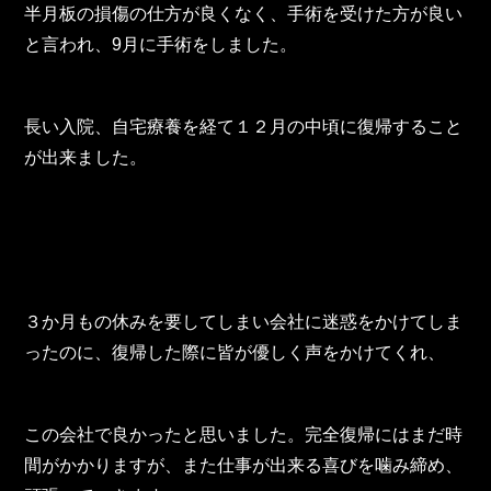
TOHO Group Recruitment Information
半月板の損傷の仕方が良くなく、手術を受けた方が良い
と言われ、9月に手術をしました。
TOHO Group News
TOHO Column
長い入院、自宅療養を経て１２月の中頃に復帰すること
Contact Us
が出来ました。
TOHO PARTS ORDERING SYSTEM
TOHO GROUP INSTAGRAM
３か月もの休みを要してしまい会社に迷惑をかけてしま
ったのに、復帰した際に皆が優しく声をかけてくれ、
YouTube
この会社で良かったと思いました。完全復帰にはまだ時
間がかかりますが、また仕事が出来る喜びを噛み締め、