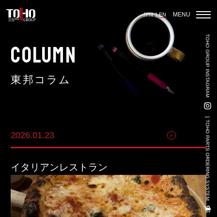
MENU
JPN
EN
TOHO GROUP INSTAGRAM
Home
COLUMN
東邦コラム
Auto Parts Sales
Vehicle Sales - Volkswagen Official Dealer
TOHO PARTS ORDERING SYSTEM
2026.01.23
その他
Used Car Sales
3PL
イタリアンレストラン
Land-Based Aquaculture
Import And Export