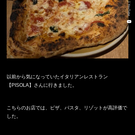
Recruitment Consulting
YouTube
Talent Placement Service
DX
TOHO Holdings Co., Ltd.
TOHO Automobile Co., Ltd.
以前から気になっていたイタリアンレストラン
TOHO Autofreude Co., Ltd.
【PISOLA】さんに行きました。
World Parts Co., Ltd.
こちらのお店では、ピザ、パスタ、リゾットが高評価で
Thonatik Co., Ltd.
した。