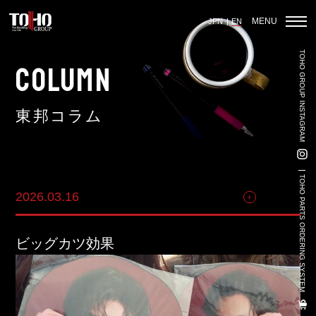
MENU
JPN
EN
TOHO GROUP INSTAGRAM
Home
COLUMN
東邦コラム
Auto Parts Sales
Vehicle Sales - Volkswagen Official Dealer
TOHO PARTS ORDERING SYSTEM
2026.03.16
その他
Used Car Sales
3PL
ビッグカツ効果
Land-Based Aquaculture
Import And Export