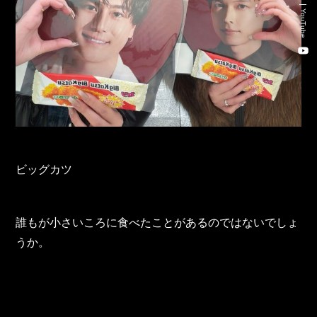
Recruitment Consulting
YouTube
Talent Placement Service
DX
TOHO Holdings Co., Ltd.
TOHO Automobile Co., Ltd.
ビッグカツ
TOHO Autofreude Co., Ltd.
誰もが小さいころに食べたことがあるのではないでしょ
World Parts Co., Ltd.
うか。
Thonatik Co., Ltd.