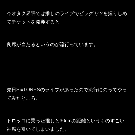
TOHO Group Recruitment Information
今オタク界隈では推しのライブでビッグカツを握りしめ
TOHO Group News
てチケットを発券すると
TOHO Column
Contact Us
良席が当たるというのが流行っています。
TOHO PARTS ORDERING SYSTEM
TOHO GROUP INSTAGRAM
先日SixTONESのライブがあったので流行にのってやっ
てみたところ、
YouTube
トロッコに乗った推しと30cmの距離というものすごい
神席を引いてしまいました。