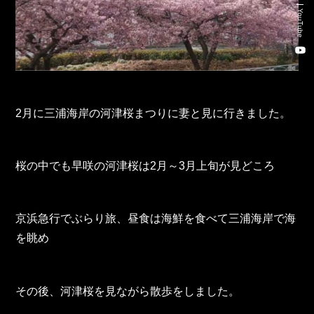
Recruitment Consulting
YouTube
Talent Placement Service
DX
2月に三浦海岸の河津桜まつりに妻と見に行きました。
TOHO Holdings Co., Ltd.
TOHO Automobile Co., Ltd.
桜の中でも早咲の河津桜は
2
月～
3
月上旬が見どころ
TOHO Autofreude Co., Ltd.
京浜急行でぶらり旅、昼食は海鮮を食べて三浦海岸で海
World Parts Co., Ltd.
を眺め
Thonatik Co., Ltd.
その後、河津桜を見ながら散歩をしました。