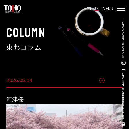
MENU
JPN
EN
TOHO GROUP INSTAGRAM
Home
COLUMN
東邦コラム
Auto Parts Sales
Vehicle Sales - Volkswagen Official Dealer
TOHO PARTS ORDERING SYSTEM
2026.05.14
その他
Used Car Sales
3PL
河津桜
Land-Based Aquaculture
Import And Export