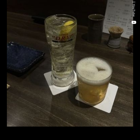
Recruitment Consulting
YouTube
Talent Placement Service
DX
TOHO Holdings Co., Ltd.
TOHO Automobile Co., Ltd.
TOHO Autofreude Co., Ltd.
World Parts Co., Ltd.
Thonatik Co., Ltd.