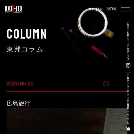
MENU
JPN
EN
TOHO GROUP INSTAGRAM
Home
COLUMN
東邦コラム
Auto Parts Sales
Vehicle Sales - Volkswagen Official Dealer
TOHO PARTS ORDERING SYSTEM
2026.05.25
その他
Used Car Sales
3PL
広島旅行
Land-Based Aquaculture
Import And Export